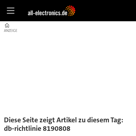
Home
ANZEIGE
ANZEIGE
Tag:
db-
richtlinie
8190808
Diese Seite zeigt Artikel zu diesem Tag:
db-richtlinie 8190808