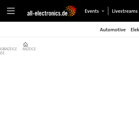
Events
Livestreams
Automotive
Ele
Home
ANZEIGE
ANZEIGE
E-
Mobility
Laden
–
Infrastruktur