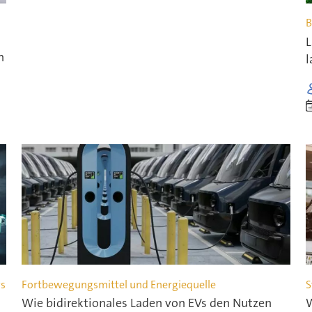
B
L
n
l
ws
Fortbewegungsmittel und Energiequelle
S
Wie bidirektionales Laden von EVs den Nutzen
W