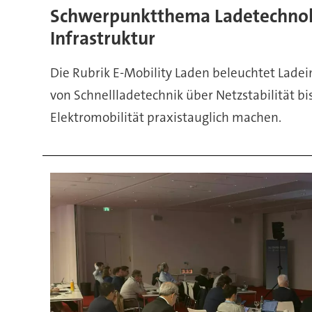
&
Schwerpunktthema
Ladetechno
Infrastruktur
Technologien
Die Rubrik E-Mobility Laden beleuchtet Ladein
von Schnellladetechnik über Netzstabilität bi
Elektromobilität praxistauglich machen.