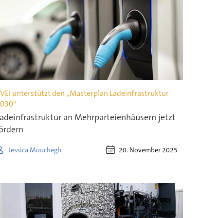
VEI unterstützt den „Masterplan Ladeinfrastruktur
030“
adeinfrastruktur an Mehrparteienhäusern jetzt
ördern
20. November 2025
Jessica Mouchegh