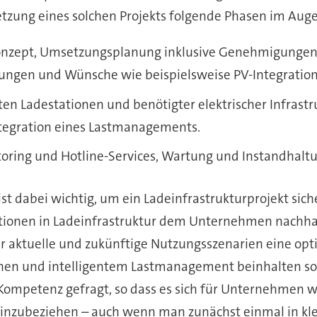
tzung eines solchen Projekts folgende Phasen im Auge
onzept, Umsetzungsplanung inklusive Genehmigunge
rungen und Wünsche wie beispielsweise PV-Integratio
n Ladestationen und benötigter elektrischer Infrastr
ntegration eines Lastmanagements.
toring und Hotline-Services, Wartung und Instandha
st dabei wichtig, um ein Ladeinfrastrukturprojekt si
itionen in Ladeinfrastruktur dem Unternehmen nachhal
für aktuelle und zukünftige Nutzungsszenarien eine o
onen und intelligentem Lastmanagement beinhalten so
e Kompetenz gefragt, so dass es sich für Unternehmen 
t einzubeziehen – auch wenn man zunächst einmal in kl