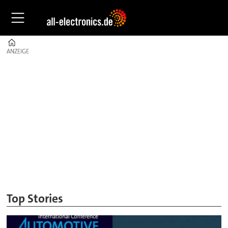
Home
ANZEIGE
ANZEIGE
All-
Electronics:
News,
Technik
&
Innovation
Top Stories