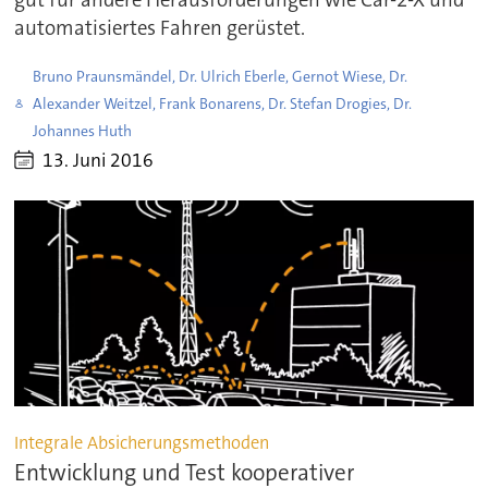
gut für andere Herausforderungen wie Car-2-X und
automatisiertes Fahren gerüstet.
Bruno Praunsmändel, Dr. Ulrich Eberle, Gernot Wiese, Dr.
Alexander Weitzel, Frank Bonarens, Dr. Stefan Drogies, Dr.
Johannes Huth
13. Juni 2016
Integrale Absicherungsmethoden
Entwicklung und Test kooperativer