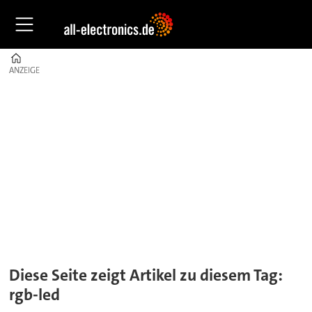
Home
ANZEIGE
ANZEIGE
Tag:
rgb-
led
Diese Seite zeigt Artikel zu diesem Tag:
rgb-led