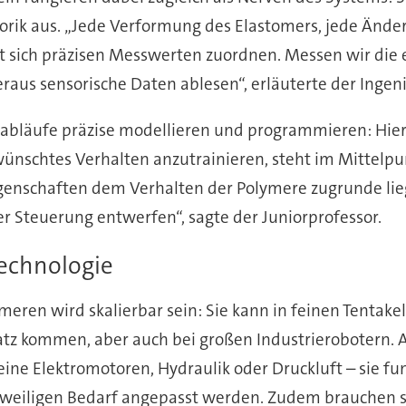
ik aus. „Jede Verformung des Elastomers, jede Änder
t sich präzisen Messwerten zuordnen. Messen wir die el
raus sensorische Daten ablesen“, erläuterte der Ingeni
abläufe präzise modellieren und programmieren: Hierf
nschtes Verhalten anzutrainieren, steht im Mittelpun
igenschaften dem Verhalten der Polymere zugrunde lie
r Steuerung entwerfen“, sagte der Juniorprofessor.
Technologie
meren wird skalierbar sein: Sie kann in feinen Tentake
atz kommen, aber auch bei großen Industrierobotern. 
eine Elektromotoren, Hydraulik oder Druckluft – sie fu
eiligen Bedarf angepasst werden. Zudem brauchen si