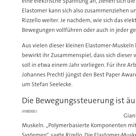
eine elektrische Spannung an, ziehen sich die
Elastomer kann sich also zusammenziehen und s
Rizzello weiter. Je nachdem, wie sich das ele
Bewegungen vollführen oder auch in jeder g
Aus vielen dieser kleinen Elastomer-Muskeln
bewirkt ihr Zusammenspiel, dass sich dieser 
soll in etwa einem Jahr vorliegen. Für ihre 
Johannes Prechtl jüngst den Best Paper Awar
um Stefan Seelecke.
Die Bewegungssteuerung ist äu
ANZEIGE
Gianl
Muskeln. „Polymerbasierte Komponenten mit k
Systemen“, sagte Rizello. Die Elastomer-Musk