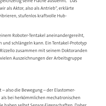
gleichzeitig seine Fläche ausdehnt.“ Das
als Aktor, also als Antrieb“, erklärte
ibrieren, stufenlos kraftvolle Hub-
 einem Roboter-Tentakel aneinandergereiht,
n und schlängeln kann. Ein Tentakel-Prototyp
hat Rizzello zusammen mit seinem Doktoranden
n vielen Auszeichnungen der Arbeitsgruppe
eit – also die Bewegung – der Elastomer-
er als bei herkömmlichen mechatronischen
Sie haben selbst Sensor-Eigenschaften. Daher