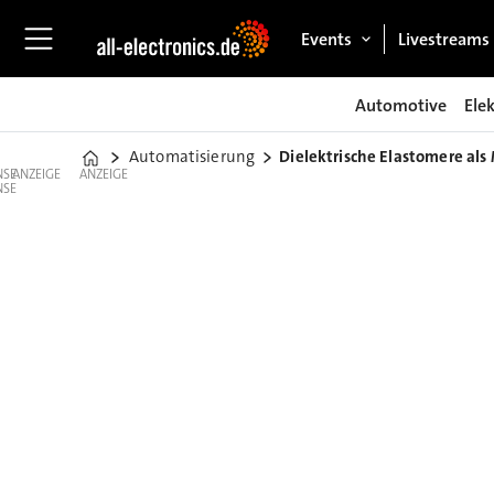
Events
Livestreams
Automotive
Ele
Automatisierung
Dielektrische Elastomere al
Home
ANZEIGE
ANZEIGE