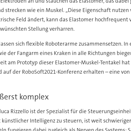
 Elektroden an und stauchen das Elastomer, das dabei 
trecken wie ein Muskel. „Diese Eigenschaft nutzen wir 
ktrische Feld ändert, kann das Elastomer hochfrequent v
ewünschten Stellung verharren.
 lassen sich flexible Roboterarme zusammensetzen. In
wie der Fangarm eines Kraken in alle Richtungen biege
Arbeit am Prototyp dieser Elastomer-Muskel-Tentakel 
d auf der RoboSoft2021-Konferenz erhalten – eine vo
ßerst komplex
uca Rizzello ist der Spezialist für die Steuerungseinh
ünstlicher Intelligenz zu steuern, ist weit schwierig
eln fungieren dabei zugleich als Nerven des Systems: 