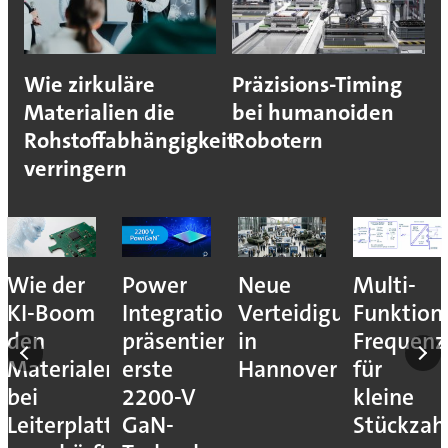
Wie zirkuläre
Präzisions-Timing
Materialien die
bei humanoiden
Rohstoffabhängigkeit
Robotern
verringern
nales
Wie der
Power
Neue
Multi-
KI-Boom
Integrations
Verteidigungsmesse
Funktion
den
präsentiert
in
Frequenz
Materialengpass
erste
Hannover
für
bei
2200-V
kleine
Leiterplatten
GaN-
Stückzah