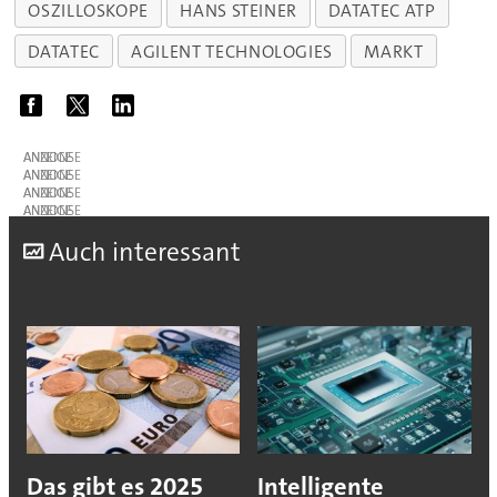
OSZILLOSKOPE
HANS STEINER
DATATEC ATP
DATATEC
AGILENT TECHNOLOGIES
MARKT
ANZEIGE
ANZEIGE
ANZEIGE
ANZEIGE
A
uch interessant
Das gibt es 2025
Intelligente