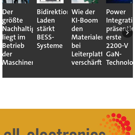
Der
Bidirektionales
Wie der
Power
größte
Laden
KI-Boom
Integrati
Nachhaltigkeitshebel
stärkt
den
präsentie
liegt im
BESS-
Materialengpass
erste
Betrieb
Systeme
bei
2200-V
der
Leiterplatten
GaN-
Maschinen
verschärft
Technolo