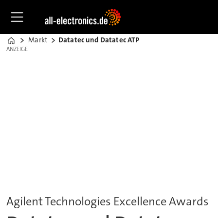
Markt
Datatec und Datatec ATP
Home
ANZEIGE
ANZEIGE
Agilent Technologies Excellence Awards