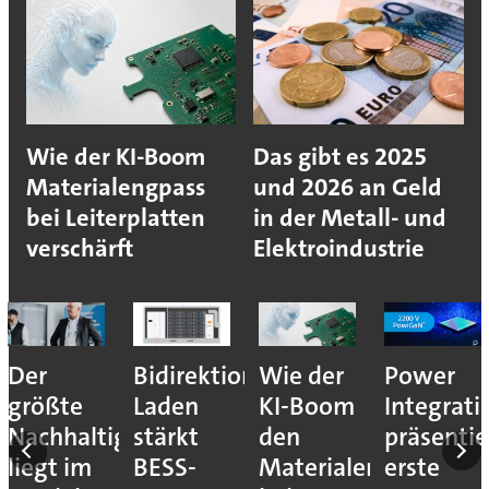
Wie der KI-Boom
Das gibt es 2025
Materialengpass
und 2026 an Geld
bei Leiterplatten
in der Metall- und
verschärft
Elektroindustrie
Der
Bidirektionales
Wie der
Power
größte
Laden
KI-Boom
Integrati
Nachhaltigkeitshebel
stärkt
den
präsentie
liegt im
BESS-
Materialengpass
erste