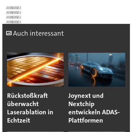
ANZEIGE
ANZEIGE
ANZEIGE
ANZEIGE
A
uch interessant
Rückstoßkraft
Joynext und
überwacht
Nextchip
Laserablation in
entwickeln ADAS-
Echtzeit
Plattformen