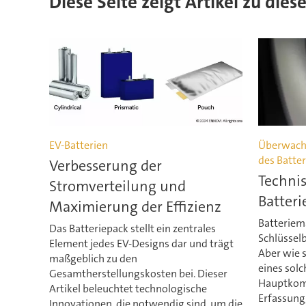
Diese Seite zeigt Artikel zu die
EV-Batterien
Überwache
des Batte
Verbesserung der
Technis
Stromverteilung und
Batter
Maximierung der Effizienz
Batterie
Das Batteriepack stellt ein zentrales
Schlüsselb
Element jedes EV-Designs dar und trägt
Aber wie s
maßgeblich zu den
eines sol
Gesamtherstellungskosten bei. Dieser
Hauptkomp
Artikel beleuchtet technologische
Erfassung
Innovationen, die notwendig sind, um die