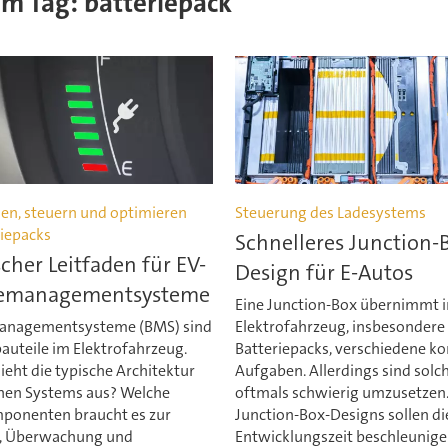
sem Tag: batteriepack
n, steuern und optimieren
Steuerung des Ladesystems
riepacks
Schnelleres Junction-
cher Leitfaden für EV-
Design für E-Autos
iemanagementsysteme
Eine Junction-Box übernimmt 
managementsysteme (BMS) sind
Elektrofahrzeug, insbesondere
auteile im Elektrofahrzeug.
Batteriepacks, verschiedene k
ieht die typische Architektur
Aufgaben. Allerdings sind solc
chen Systems aus? Welche
oftmals schwierig umzusetzen
onenten braucht es zur
Junction-Box-Designs sollen di
, Überwachung und
Entwicklungszeit beschleunige