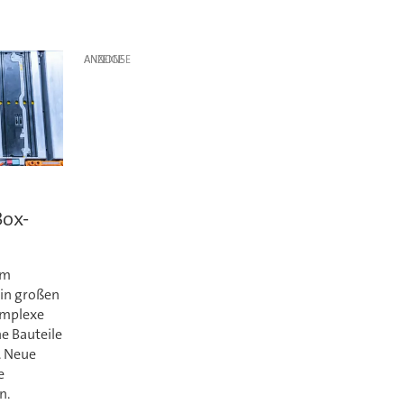
ANZEIGE
Box-
im
 in großen
omplexe
he Bauteile
. Neue
e
n.