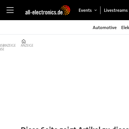
Events
Livestreams
Automotive
Ele
Home
ANZEIGE
ANZEIGE
Tag:
bourdon-
haenni