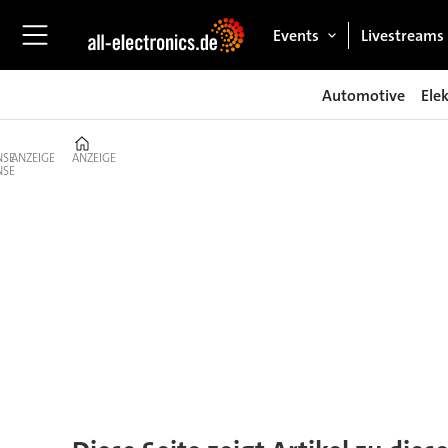
Events
Livestreams
Automotive
Ele
Home
ANZEIGE
ANZEIGE
Tag:
domo
chemicals