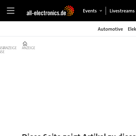
Events
Livestreams
Automotive
Ele
Home
ANZEIGE
ANZEIGE
Tag:
emo