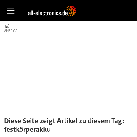
Home
ANZEIGE
ANZEIGE
Tag:
festkörperakku
Diese Seite zeigt Artikel zu diesem Tag:
festkörperakku