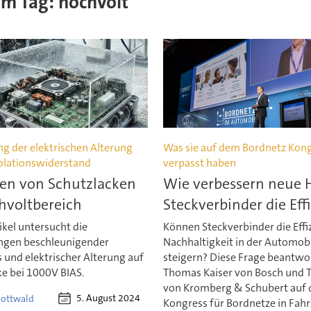
sem Tag: hochvolt
g der elektrischen Alterung
Was sie auf dem Bordnetz Kon
solationswiderstand
verpasst haben
ten von Schutzlacken
Wie verbessern neue 
hvoltbereich
Steckverbinder die Eff
ikel untersucht die
Können Steckverbinder die Effi
ngen beschleunigender
Nachhaltigkeit in der Automobi
 und elektrischer Alterung auf
steigern? Diese Frage beantwo
ke bei 1000V BIAS.
Thomas Kaiser von Bosch und Ti
von Kromberg & Schubert auf 
5. August 2024
Gottwald
Kongress für Bordnetze in Fah