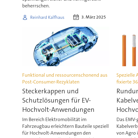
beherrschen.
3. März 2025
Reinhard Kalfhaus
Funktional und ressourcenschonend aus
Spezielle 
Post-Consumer-Rezyklaten
fixierte 
Steckerkappen und
Rundum
Schutzlösungen für EV-
Kabelv
Hochvolt-Anwendungen
Hochvo
Im Bereich Elektromobilität im
Das EMV-
Fahrzeugbau erleichtern Bauteile speziell
Kabelverb
für Hochvolt-Anwendungen den
von Agro i