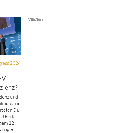
ANZEIGE
gress 2024
HV-
izienz?
zienz und
lindustrie
rteten Dr.
ll Beck
dem 12.
rzeugen