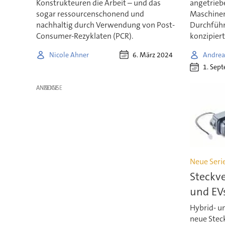
Konstrukteuren die Arbeit – und das
angetrieb
sogar ressourcenschonend und
Maschinen
nachhaltig durch Verwendung von Post-
Durchführ
Consumer-Rezyklaten (PCR).
konzipiert
6. März 2024
Nicole Ahner
Andrea
1. Sep
ANZEIGE
Neue Seri
Steckve
und EV
Hybrid- u
neue Steck