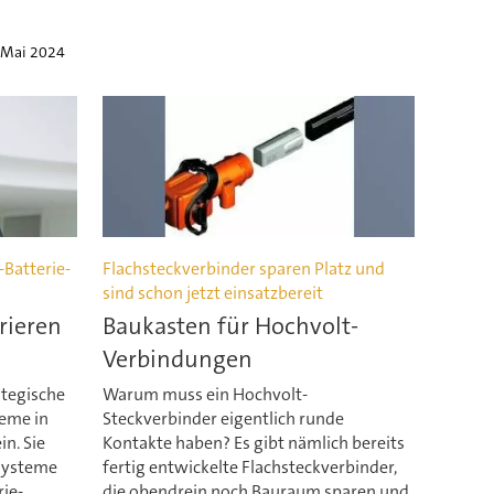
 Mai 2024
Batterie-
Flachsteckverbinder sparen Platz und
sind schon jetzt einsatzbereit
rieren
Baukasten für Hochvolt-
Verbindungen
ategische
Warum muss ein Hochvolt-
teme in
Steckverbinder eigentlich runde
n. Sie
Kontakte haben? Es gibt nämlich bereits
rsysteme
fertig entwickelte Flachsteckverbinder,
ie-
die obendrein noch Bauraum sparen und