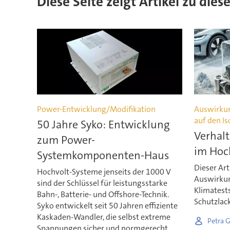
Diese Seite zeigt Artikel zu die
Power-Entwicklung/Modifikation
Auswirkun
auf den I
50 Jahre Syko: Entwicklung
Verhal
zum Power-
im Hoc
Systemkomponenten-Haus
Dieser Art
Hochvolt-Systeme jenseits der 1000 V
Auswirku
sind der Schlüssel für leistungsstarke
Klimatests
Bahn-, Batterie- und Offshore-Technik.
Schutzlac
Syko entwickelt seit 50 Jahren effiziente
Kaskaden-Wandler, die selbst extreme
Petra 
Spannungen sicher und normgerecht