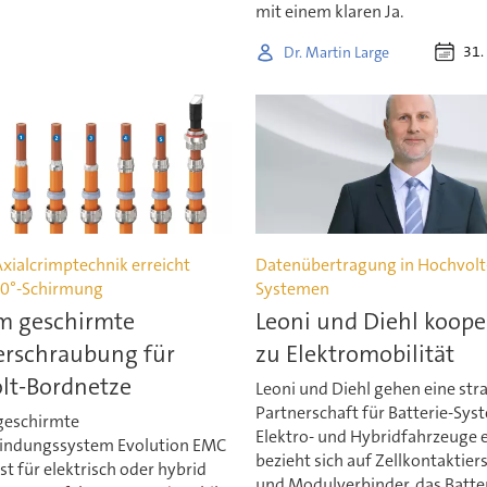
mit einem klaren Ja.
31.
Dr. Martin Large
Axialcrimptechnik erreicht
Datenübertragung in Hochvolt-
360°-Schirmung
Systemen
 geschirmte
Leoni und Diehl koope
erschraubung für
zu Elektromobilität
lt-Bordnetze
Leoni und Diehl gehen eine str
Partnerschaft für Batterie-Sys
geschirmte
Elektro- und Hybridfahrzeuge ei
indungssystem Evolution EMC
bezieht sich auf Zellkontaktie
st für elektrisch oder hybrid
und Modulverbinder, das Batter