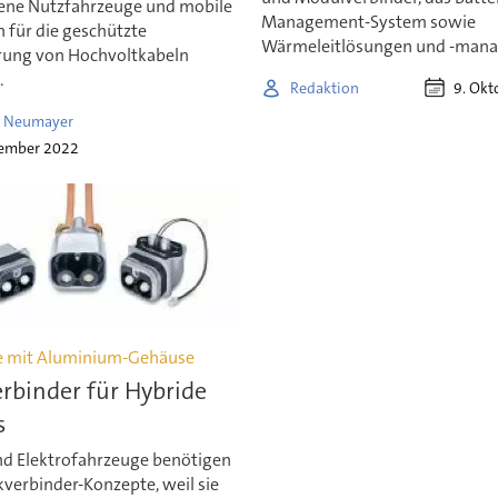
ene Nutzfahrzeuge und mobile
Management-System sowie
 für die geschützte
Wärmeleitlösungen und -man
ung von Hochvoltkabeln
.
9. Okt
Redaktion
 Neumayer
tember 2022
e mit Aluminium-Gehäuse
rbinder für Hybride
s
nd Elektrofahrzeuge benötigen
verbinder-Konzepte, weil sie