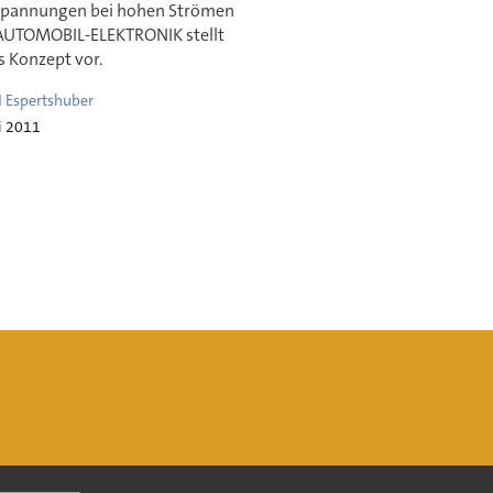
spannungen bei hohen Strömen
 AUTOMOBIL-ELEKTRONIK stellt
s Konzept vor.
d Espertshuber
i 2011