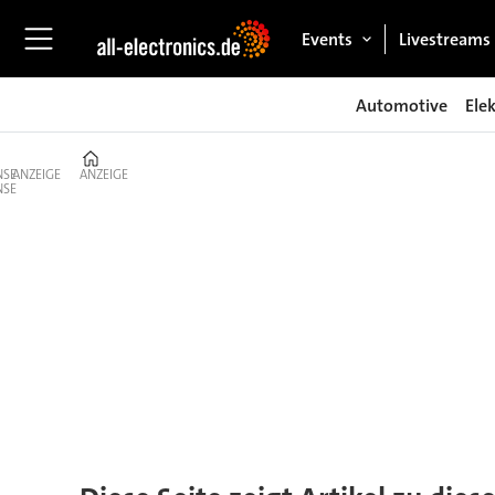
Events
Livestreams
Automotive
Ele
Home
ANZEIGE
ANZEIGE
Tag:
hochvolt