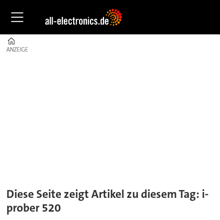
Home
ANZEIGE
ANZEIGE
Tag:
i-
prober
520
Diese Seite zeigt Artikel zu diesem Tag: i-
prober 520