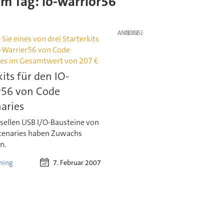
sem Tag: io-warrior56
ANZEIGE
ie eines von drei Starterkits
O-Warrier56 von Code
es im Gesamtwert von 207 €
kits für den IO-
r56 von Code
aries
rsellen USB I/O-Bausteine von
enaries haben Zuwachs
n.
7. Februar 2007
ning