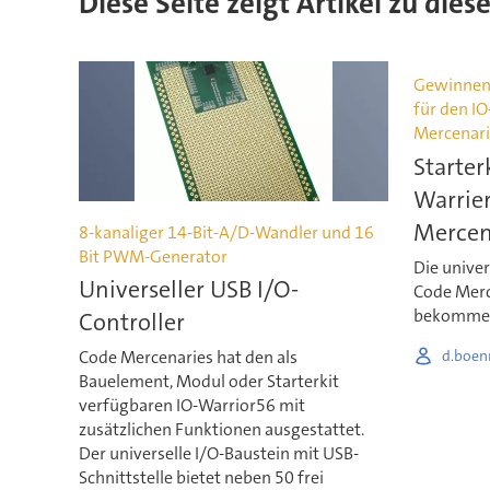
Diese Seite zeigt Artikel zu die
Gewinnen S
für den I
Mercenari
Starter
Warrie
Mercen
8-kanaliger 14-Bit-A/D-Wandler und 16
Bit PWM-Generator
Die unive
Universeller USB I/O-
Code Merc
bekomme
Controller
Code Mercenaries hat den als
d.boen
Bauelement, Modul oder Starterkit
verfügbaren IO-Warrior56 mit
zusätzlichen Funktionen ausgestattet.
Der universelle I/O-Baustein mit USB-
Schnittstelle bietet neben 50 frei