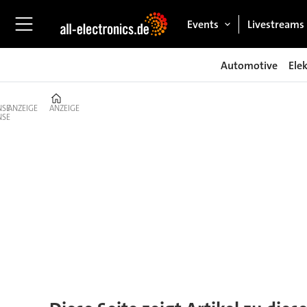
Events
Livestreams
Automotive
Ele
Home
ANZEIGE
ANZEIGE
Tag:
io-
warrior56