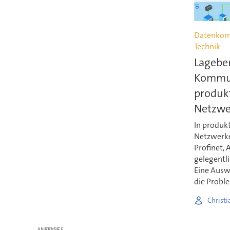
Datenkom
Technik
Lageber
Kommun
produk
Netzwe
In produk
Netzwerke
Profinet, 
gelegentli
Eine Ausw
die Proble
Christi