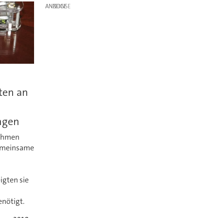
ANZEIGE
ten an
ngen
nehmen
emeinsame
igten sie
nötigt.