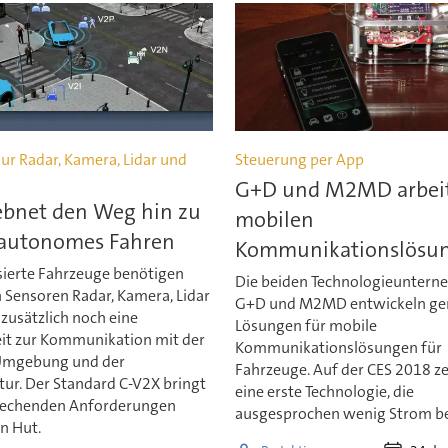
ur Radar, Kamera, Lidar und
Steuerung per App
G+D und M2MD arbei
ebnet den Weg hin zu
mobilen
 autonomes Fahren
Kommunikationslösu
ierte Fahrzeuge benötigen
Die beiden Technologieunter
 Sensoren Radar, Kamera, Lidar
G+D und M2MD entwickeln g
zusätzlich noch eine
Lösungen für mobile
it zur Kommunikation mit der
Kommunikationslösungen für
Umgebung und der
Fahrzeuge. Auf der CES 2018 ze
tur. Der Standard C-V2X bringt
eine erste Technologie, die
rechenden Anforderungen
ausgesprochen wenig Strom be
n Hut.