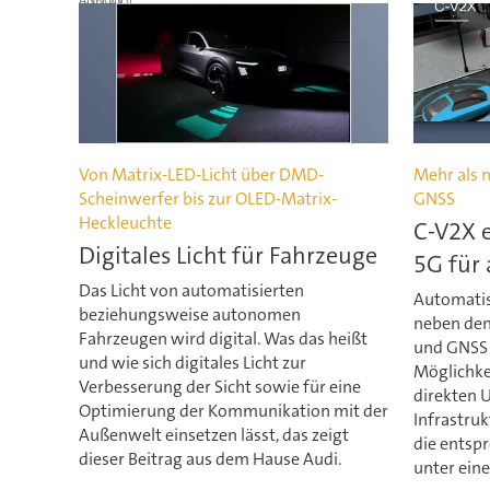
ANZEIGE
Von Matrix-LED-Licht über DMD-
Mehr als n
Scheinwerfer bis zur OLED-Matrix-
GNSS
Heckleuchte
C-V2X 
Digitales Licht für Fahrzeuge
5G für
Das Licht von automatisierten
Automatis
beziehungsweise autonomen
neben den
Fahrzeugen wird digital. Was das heißt
und GNSS 
und wie sich digitales Licht zur
Möglichke
Verbesserung der Sicht sowie für eine
direkten 
Optimierung der Kommunikation mit der
Infrastruk
Außenwelt einsetzen lässt, das zeigt
die entsp
dieser Beitrag aus dem Hause Audi.
unter eine