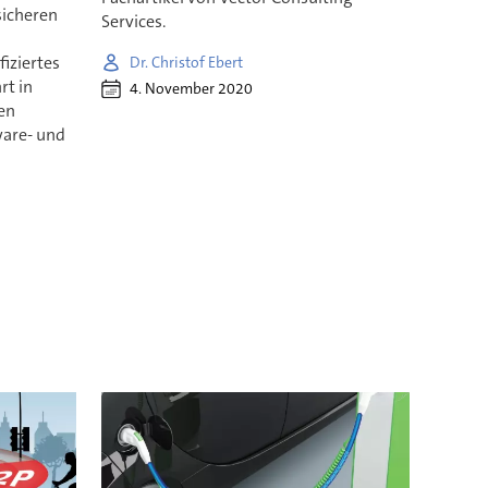
sicheren
Services.
iziertes
Dr. Christof Ebert
rt in
4. November 2020
en
are- und