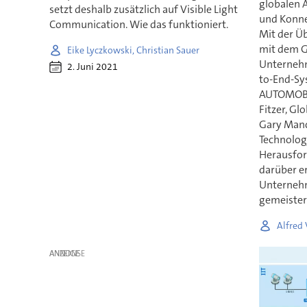
globalen 
setzt deshalb zusätzlich auf Visible Light
und Konne
Communication. Wie das funktioniert.
Mit der Ü
mit dem G
Eike Lyczkowski, Christian Sauer
Unternehme
2. Juni 2021
to-End-Sy
AUTOMOBIL
Fitzer, Gl
Gary Manc
Technolog
Herausfor
darüber e
Unternehm
gemeistert
Alfred
ANZEIGE