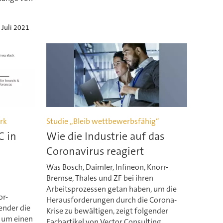
 Juli 2021
rk
Studie „Bleib wettbewerbsfähig“
C in
Wie die Industrie auf das
Coronavirus reagiert
Was Bosch, Daimler, Infineon, Knorr-
Bremse, Thales und ZF bei ihren
Arbeitsprozessen getan haben, um die
or-
Herausforderungen durch die Corona-
ender die
Krise zu bewältigen, zeigt folgender
 um einen
Fachartikel von Vector Consulting