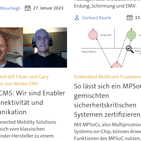
Erdung, Schirmung und EMV.
27. Januar 2023
a Mouchegh
15.
Gerhard Bäurle
mit Bill Fitzer und Gary
Embedded Multicore Framewo
er von Molex CMS
So lässt sich ein MPSo
CMS: Wir sind Enabler
gemischten
nektivität und
sicherheitskritischen
nikation
Systemen zertifizieren
nected Mobility Solutions
Mit MPSoCs, also Multiprozess
 sich vom klassischen
Systems-on-Chip, können Anw
inder-Hersteller zu einem
Funktionen des MPSoC nutzen,