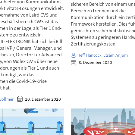
Anbieter von Kommunikations-
sicheren Bereich von einem un
ktivitäts-Lösungen entwickelt.
Bereich zu trennen und die
bernahme von Laird CVS und
Kommunikation durch ein zertif
eschäftsbereich CMS ist das
Framework herstellen. Dies füh
n in der Lage, als Tier 1 End-
gemischten sicherheitskritisch
steme zu entwickeln.
Systemen zu geringeren Hardw
-ELEKTRONIK hat sich bei Bill
Zertifizierungskosten.
obal VP / General Manager, und
hester, Director für Advanced
Jeff Hancock, Etsam Anjum
y, von Molex CMS über neue
8. Dezember 2020
derungen als Tier 1 und auch
rkundigt, wie das
en die Covid-19-Krise
 hat.
10. Dezember 2020
 Vollmer