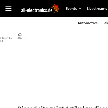
Events
Livestreams
Automotive
Ele
Home
ANZEIGE
ANZEIGE
Tag:
kommunikation