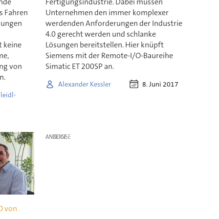
ende
Fertigungsindustrie. Dabei müssen
s Fahren
Unternehmen den immer komplexer
erungen
werdenden Anforderungen der Industrie
t
4.0 gerecht werden und schlanke
t keine
Lösungen bereitstellen. Hier knüpft
me,
Siemens mit der Remote-I/O-Baureihe
ung von
Simatic ET 200SP an.
n.
8. Juni 2017
Alexander Kessler
leidl-
ANZEIGE
O von