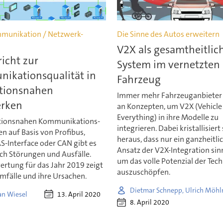
munikation / Netzwerk-
Die Sinne des Autos erweitern
V2X als gesamtheitlic
icht zur
System im vernetzten
ikationsqualität in
Fahrzeug
tionsnahen
Immer mehr Fahrzeuganbieter 
rken
an Konzepten, um V2X (Vehicle
Everything) in ihre Modelle zu
tionsnahen Kommunikations-
integrieren. Dabei kristallisiert
n auf Basis von Profibus,
heraus, dass nur ein ganzheitli
AS-Interface oder CAN gibt es
Ansatz der V2X-Integration sinnv
ch Störungen und Ausfälle.
um das volle Potenzial der Tech
ertung für das Jahr 2019 zeigt
auszuschöpfen.
mfälle und ihre Ursachen.
Dietmar Schnepp, Ulrich Möh
13. April 2020
an Wiesel
8. April 2020