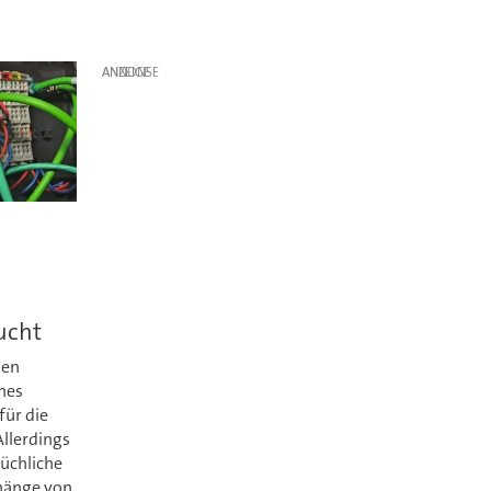
ANZEIGE
ucht
len
ches
für die
Allerdings
rüchliche
hänge von