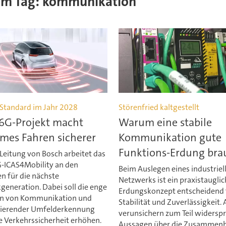
esem Tag: kommunikation
-Standard im Jahr 2028
Störenfried kaltgestellt
 6G-Projekt macht
Warum eine stabile
mes Fahren sicherer
Kommunikation gute
Funktions-Erdung bra
Leitung von Bosch arbeitet das
G-ICAS4Mobility an den
Beim Auslegen eines industriel
n für die nächste
Netzwerks ist ein praxistaugli
generation. Dabei soll die enge
Erdungskonzept entscheidend 
on von Kommunikation und
Stabilität und Zuverlässigkeit. 
ierender Umfelderkennung
verunsichern zum Teil widersp
e Verkehrssicherheit erhöhen.
Aussagen über die Zusammen