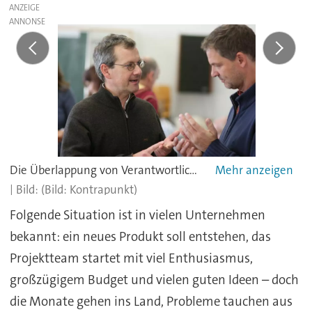
ANZEIGE
Die Überlappung von Verantwortlichkeiten und unklar definierte Rollen sind der Ausgangspunkt vieler Konflikte in einer Organisation - deshalb müssen die grundlegenden Zuständigkeiten klar geregelt und allen Beteiligten bekannt sein.
(Bild: Kontrapunkt)
Folgende Situation ist in vielen Unternehmen
bekannt: ein neues Produkt soll entstehen, das
Projektteam startet mit viel Enthusiasmus,
großzügigem Budget und vielen guten Ideen – doch
die Monate gehen ins Land, Probleme tauchen aus