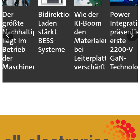
Der
Bidirektionales
Wie der
Power
größte
Laden
KI-Boom
Integrati
Nachhaltigkeitshebel
stärkt
den
präsentie
liegt im
BESS-
Materialengpass
erste
Betrieb
Systeme
bei
2200-V
der
Leiterplatten
GaN-
Maschinen
verschärft
Technolo