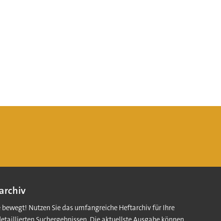
archiv
e bewegt! Nutzen Sie das umfangreiche Heftarchiv für Ihre
detaillierten Suchergebnissen. Die aktuellste Ausgabe können