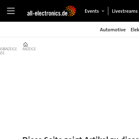
Events
Livestreams
Automotive
Ele
Home
ANZEIGE
ANZEIGE
Tag:
lötrauchabsaugung