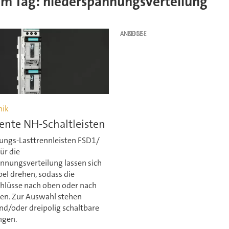
esem Tag: niederspannungsverteilung
ANZEIGE
nik
gente NH-Schaltleisten
rungs-Lasttrennleisten FSD1/
ür die
nnungsverteilung lassen sich
el drehen, sodass die
chlüsse nach oben oder nach
en. Zur Auswahl stehen
nd/oder dreipolig schaltbare
ngen.