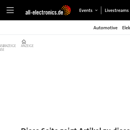
Events
Livestreams
Automotive
Ele
Home
ANZEIGE
ANZEIGE
Tag:
niederspannungsvertei