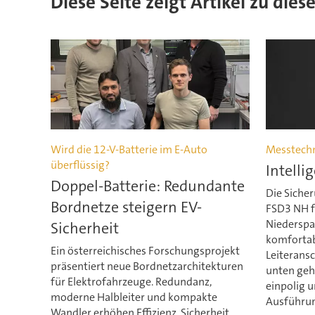
Diese Seite zeigt Artikel zu di
Wird die 12-V-Batterie im E-Auto
Messtech
überflüssig?
Intelli
Doppel-Batterie: Redundante
Die Siche
Bordnetze steigern EV-
FSD3 NH f
Niederspa
Sicherheit
komfortab
Ein österreichisches Forschungsprojekt
Leiterans
präsentiert neue Bordnetzarchitekturen
unten geh
für Elektrofahrzeuge. Redundanz,
einpolig u
moderne Halbleiter und kompakte
Ausführu
Wandler erhöhen Effizienz, Sicherheit