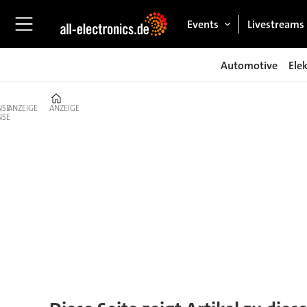
Events
Livestreams
Automotive
Ele
Home
ANZEIGE
ANZEIGE
Tag:
satellitennavigation