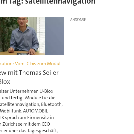
em Tag: satellitennavigation
ANZEIGE
tion: Vom IC bis zum Modul
ew mit Thomas Seiler
Blox
izer Unternehmen U-Blox
 und fertigt Module für die
atellitennavigation, Bluetooth,
 Mobilfunk. AUTOMOBIL-
K sprach am Firmensitz in
m Zürichsee mit dem CEO
iler über das Tagesgeschäft,