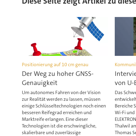
Diese Seite zeigt Artikel zu dies
Positionierung auf 10 cm genau
Kommunika
Der Weg zu hoher GNSS-
Intervi
Genauigkeit
von U-
Um autonomes Fahren von der Vision
Das Schwe
zur Realität werden zu lassen, müssen
entwickelt
einige Schlüsseltechnologien noch einen
Bereiche S
besseren Reifegrad erreichen und
Wi-Fi und
Marktreife erlangen. Eine dieser
ELEKTRONI
Technologien ist die erschwingliche,
Thalwil a
skalierbare und zuverlässige
Thomas Se