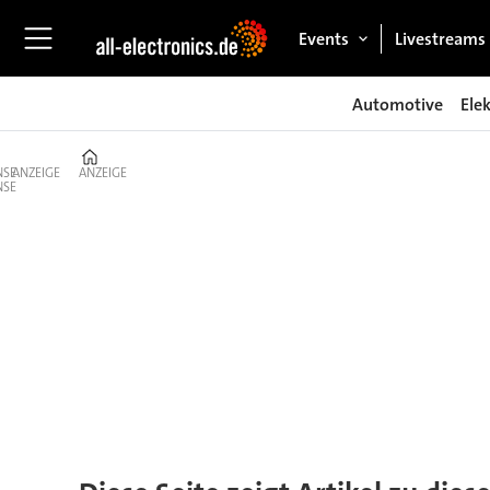
Events
Livestreams
Automotive
Ele
Home
ANZEIGE
ANZEIGE
Tag:
series
3