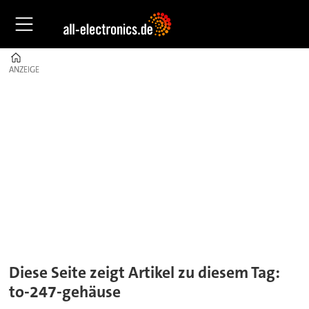
Home
ANZEIGE
ANZEIGE
Tag:
to-
247-
gehäuse
Diese Seite zeigt Artikel zu diesem Tag:
to-247-gehäuse