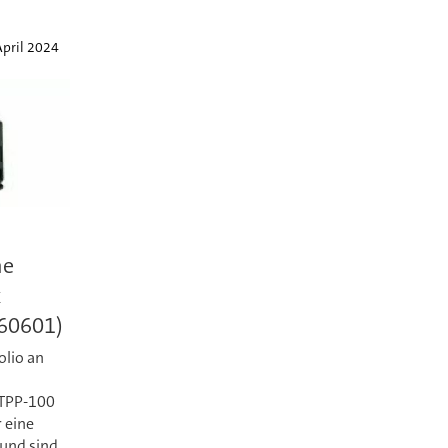
April 2024
he
x
60601)
olio an
 TPP-100
 eine
 und sind