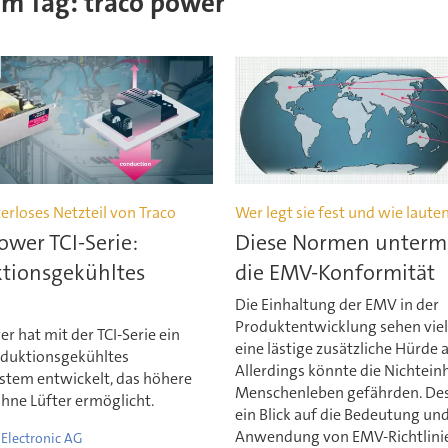
sem Tag: traco power
erloses Netzteil von Traco
Wer legt sie fest und wie lauten
ower TCI-Serie:
Diese Normen unterm
tionsgekühltes
die EMV-Konformität
Die Einhaltung der EMV in der
Produktentwicklung sehen viele
r hat mit der TCI-Serie ein
eine lästige zusätzliche Hürde a
duktionsgekühltes
Allerdings könnte die Nichtein
ystem entwickelt, das höhere
Menschenleben gefährden. Des
hne Lüfter ermöglicht.
ein Blick auf die Bedeutung un
Anwendung von EMV-Richtlini
Electronic AG