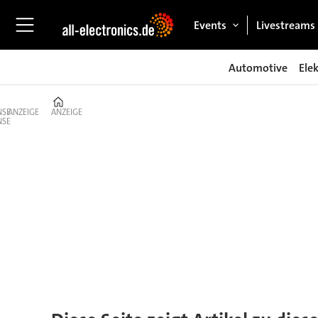
Events
Livestreams
Automotive
Ele
Home
ANZEIGE
ANZEIGE
Tag:
traco
power