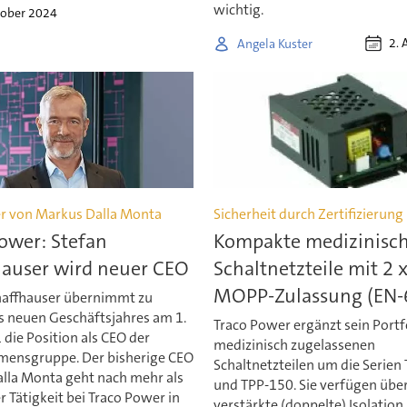
wichtig.
tober 2024
2. 
Angela Kuster
r von Markus Dalla Monta
Sicherheit durch Zertifizierung
ower: Stefan
Kompakte medizinisc
hauser wird neuer CEO
Schaltnetzteile mit 2 
MOPP-Zulassung (EN-
haffhauser übernimmt zu
s neuen Geschäftsjahres am 1.
Traco Power ergänzt sein Portf
 die Position als CEO der
medizinisch zugelassenen
ensgruppe. Der bisherige CEO
Schaltnetzteilen um die Serien
lla Monta geht nach mehr als
und TPP-150. Sie verfügen über
r Tätigkeit bei Traco Power in
verstärkte (doppelte) Isolation