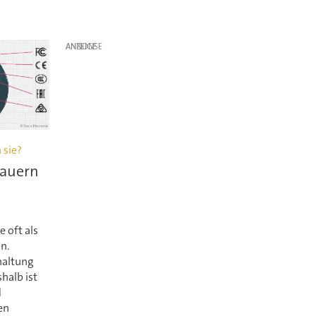
ANZEIGE
 sie?
auern
 oft als
n.
haltung
halb ist
d
en