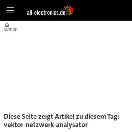
Home
ANZEIGE
ANZEIGE
Tag:
vektor-
netzwerk-
analysator
Diese Seite zeigt Artikel zu diesem Tag:
vektor-netzwerk-analysator