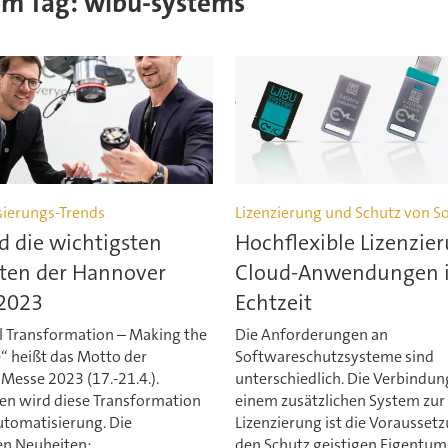
sem Tag: wibu-systems
ierungs-Trends
Lizenzierung und Schutz von S
d die wichtigsten
Hochflexible Lizenzie
ten der Hannover
Cloud-Anwendungen 
2023
Echtzeit
al Transformation – Making the
Die Anforderungen an
“ heißt das Motto der
Softwareschutzsysteme sind
Messe 2023 (17.-21.4.).
unterschiedlich. Die Verbindun
en wird diese Transformation
einem zusätzlichen System zur
utomatisierung. Die
Lizenzierung ist die Vorausset
en Neuheiten:
den Schutz geistigen Eigentum