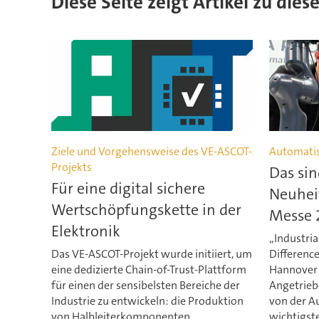
Diese Seite zeigt Artikel zu die
Ziele und Vorgehensweise des VE-ASCOT-
Automatis
Projekts
Das sin
Für eine digital sichere
Neuhei
Wertschöpfungskette in der
Messe 
Elektronik
„Industri
Das VE-ASCOT-Projekt wurde initiiert, um
Difference
eine dedizierte Chain-of-Trust-Plattform
Hannover 
für einen der sensibelsten Bereiche der
Angetrieb
Industrie zu entwickeln: die Produktion
von der A
von Halbleiterkomponenten.
wichtigst