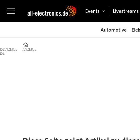
Events
Livestreams
Automotive
Ele
Home
ANZEIGE
ANZEIGE
Tag:
wibu-
systems