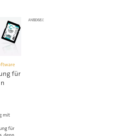
ANZEIGE
oftware
rung für
in
g mit
zung für
s, denn