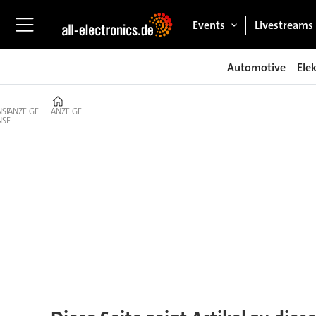
Events
Livestreams
Automotive
Ele
Home
ANZEIGE
ANZEIGE
Tag:
xpedition
standard