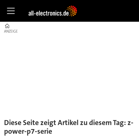
Home
ANZEIGE
ANZEIGE
Tag:
z-
power-
p7-
serie
Diese Seite zeigt Artikel zu diesem Tag: z-
power-p7-serie