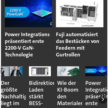
Power Integrations
Fuji automatisiert
präsentiert erste
das Bestücken von
2200-V GaN-
Feedern mit
Technologie
Gurtrollen
Der
Bidirektionales
Wie der
Power
größte
Laden
KI-Boom
Integrati
Nachhaltigkeitshebel
stärkt
den
präsentie
liegt im
BESS-
Materialengpass
erste