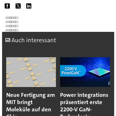
ANZEIGE
ANZEIGE
ANZEIGE
ANZEIGE
A
uch interessant
Neue Fertigung am
Power Integrations
MIT bringt
präsentiert erste
Moleküle auf den
2200-V GaN-