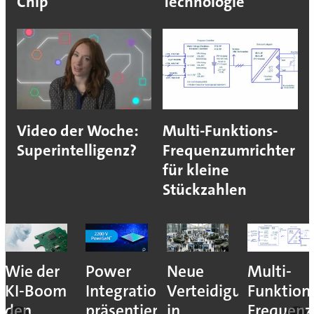
Chip
Technologie
Video der Woche:
Multi-Funktions-
Superintelligenz?
Frequenzumrichter
für kleine
Stückzahlen
nales
Wie der
Power
Neue
Multi-
KI-Boom
Integrations
Verteidigungsmesse
Funktion
den
präsentiert
in
Frequenz