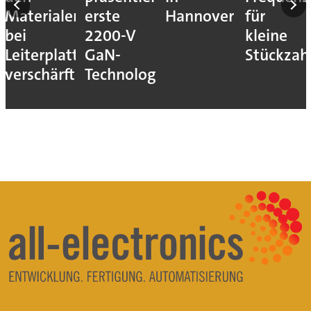
Materialengpass
erste
Hannover
für
bei
2200-V
kleine
Leiterplatten
GaN-
Stückzah
verschärft
Technologie