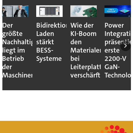
Der
Bidirektionales
Wie der
Power
größte
Laden
KI-Boom
Integrati
Nachhaltigkeitshebel
stärkt
den
präsentie
liegt im
BESS-
Materialengpass
erste
Betrieb
Systeme
bei
2200-V
der
Leiterplatten
GaN-
Maschinen
verschärft
Technolo