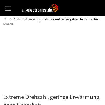
Automatisierung
Neues Antriebssystem für fortschrittliche Schleifmaschinen
Home
ANZEIGE
ANZEIGE
Extreme Drehzahl, geringe Erwärmung,
hohe Sicherheit