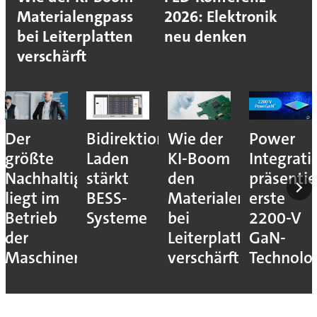
Materialengpass
2026: Elektronik
bei Leiterplatten
neu denken
verschärft
Der
Bidirektionales
Wie der
Power
größte
Laden
KI-Boom
Integrati
Nachhaltigkeitshebel
stärkt
den
präsentie
liegt im
BESS-
Materialengpass
erste
Betrieb
Systeme
bei
2200-V
der
Leiterplatten
GaN-
Maschinen
verschärft
Technolo