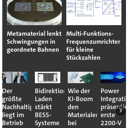
Metamaterial lenkt
Multi-Funktions-
Schwingungen in
Frequenzumrichter
geordnete Bahnen
für kleine
Stückzahlen
Der
Bidirektionales
Wie der
Power
größte
Laden
KI-Boom
Integrati
Nachhaltigkeitshebel
stärkt
den
präsentie
liegt im
BESS-
Materialengpass
erste
Betrieb
Systeme
bei
2200-V