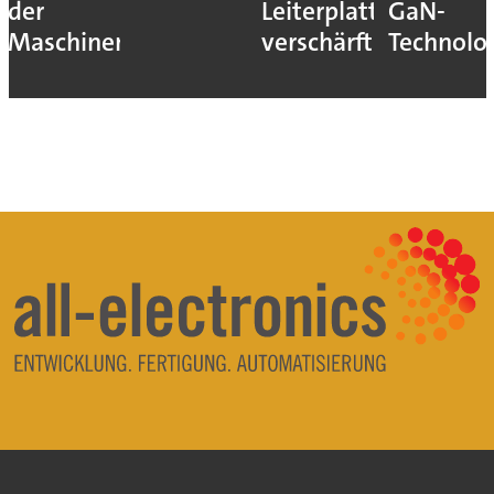
der
Leiterplatten
GaN-
Maschinen
verschärft
Technolo