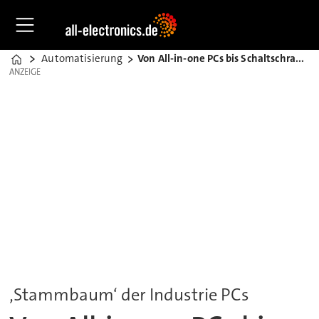
Automatisierung
Von All-in-one PCs bis Schaltschrank-IPCs
Home
ANZEIGE
ANZEIGE
‚Stammbaum‘ der Industrie PCs