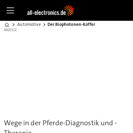
Automotive
Der Biophotonen-Koffer
Home
ANZEIGE
ANZEIGE
Wege in der Pferde-Diagnostik und -
Therapie