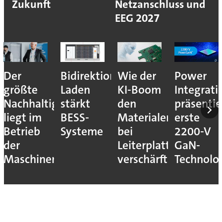
Zukunft
Netzanschluss und
EEG 2027
Der
Bidirektionales
Wie der
Power
größte
Laden
KI-Boom
Integrati
Nachhaltigkeitshebel
stärkt
den
präsentie
liegt im
BESS-
Materialengpass
erste
Betrieb
Systeme
bei
2200-V
der
Leiterplatten
GaN-
Maschinen
verschärft
Technolo