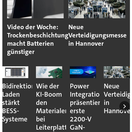
Video der Woche:
Neue
Trockenbeschichtung
Verteidigungsmesse
macht Batterien
in Hannover
günstiger
Bidirektionales
Wie der
Power
Neue
Laden
KI-Boom
Integrations
Verteidi
stärkt
den
präsentiert
in
BESS-
Materialengpass
erste
Hannove
Systeme
bei
2200-V
Leiterplatten
GaN-