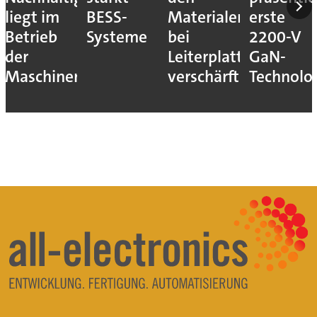
liegt im
BESS-
Materialengpass
erste
Betrieb
Systeme
bei
2200-V
der
Leiterplatten
GaN-
Maschinen
verschärft
Technolo