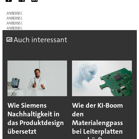
ANZEIGE
ANZEIGE
ANZEIGE
ANZEIGE
A
uch interessant
Wie Siemens
Wie der KI-Boom
Nachhaltigkeit in
den
das Produktdesign
Materialengpass
übersetzt
bei Leiterplatten