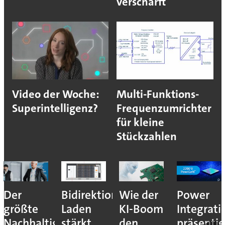
verschärft
Video der Woche:
Multi-Funktions-
Superintelligenz?
Frequenzumrichter
für kleine
Stückzahlen
Der
Bidirektionales
Wie der
Power
größte
Laden
KI-Boom
Integrati
Nachhaltigkeitshebel
stärkt
den
präsentie