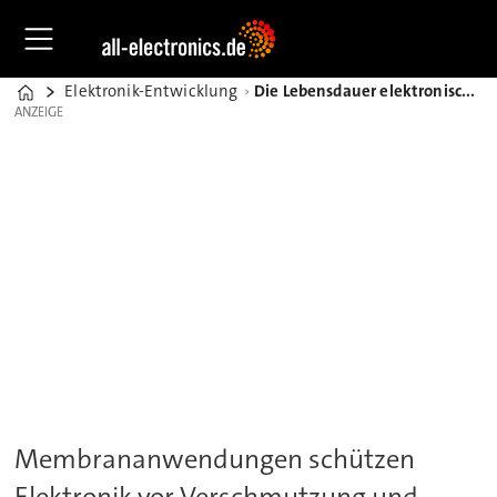
Elektronik-Entwicklung
Die Lebensdauer elektronischer Fahrzeugkomponenten verlängern
Home
ANZEIGE
ANZEIGE
Membrananwendungen schützen
Elektronik vor Verschmutzung und