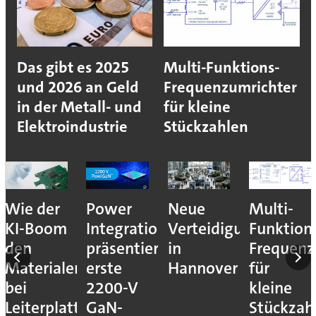
Das gibt es 2025
Multi-Funktions-
und 2026 an Geld
Frequenzumrichter
in der Metall- und
für kleine
Elektroindustrie
Stückzahlen
nales
Wie der
Power
Neue
Multi-
KI-Boom
Integrations
Verteidigungsmesse
Funktion
den
präsentiert
in
Frequenz
Materialengpass
erste
Hannover
für
bei
2200-V
kleine
Leiterplatten
GaN-
Stückzah