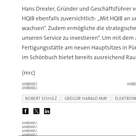
Hans Drexler, Gründer und Geschäftsführer vo
HQIB ebenfalls zuversichtlich: „Mit HQIB an 
wachsen“. Zudem ermögliche die strategische P
unseren Service zu investieren“. Um mit dem
Fertigungsstätte am neuen Hauptsitzes in Pü
im Schönbuch bietet bereits ausreichend Rau
(mrc)
ANZEIGE
ANZE
ANZEIGE
ROBERT SCHULZ
GREGOR HARALD MAY
ELEKTRON
ANZEIGE
ANZEIGE
ANZEIGE
ANZEIGE