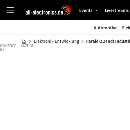
Events
Livestreams
Automotive
Ele
Elektronik-Entwicklung
Harald Quandt Indust
Home
ANZEIGE
ANZEIGE