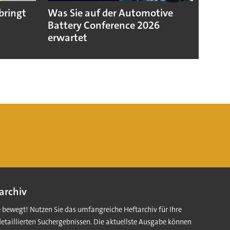
bringt
Was Sie auf der Automotive
Video
Battery Conference 2026
Troc
erwartet
Batte
archiv
e bewegt! Nutzen Sie das umfangreiche Heftarchiv für Ihre
detaillierten Suchergebnissen. Die aktuellste Ausgabe können