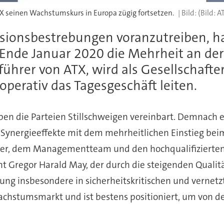
 seinen Wachstumskurs in Europa zügig fortsetzen.
(Bild: A
onsbestrebungen voranzutreiben, hat
 Ende Januar 2020 die Mehrheit an d
ührer von ATX, wird als Gesellschafter
operativ das Tagesgeschäft leiten.
ben die Parteien Stillschweigen vereinbart. Demnach e
 Synergieeffekte mit dem mehrheitlichen Einstieg bei
r, dem Managementteam und den hochqualifizierten M
etont Gregor Harald May, der durch die steigenden Qua
ng insbesondere in sicherheitskritischen und verne
Wachstumsmarkt und ist bestens positioniert, um von 
“