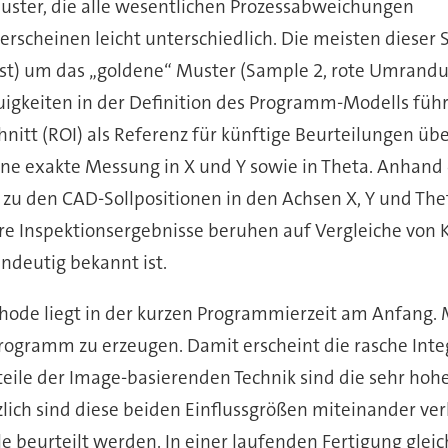
 Muster, die alle wesentlichen Prozessabweichungen
erscheinen leicht unterschiedlich. Die meisten diese
erest) um das „goldene“ Muster (Sample 2, rote Umrand
igkeiten in der Definition des Programm-Modells führ
hnitt (ROI) als Referenz für künftige Beurteilungen 
eine exakte Messung in X und Y sowie in Theta. Anhand d
 zu den CAD-Sollpositionen in den Achsen X, Y und Th
hre Inspektionsergebnisse beruhen auf Vergleiche vo
ndeutig bekannt ist.
hode liegt in der kurzen Programmierzeit am Anfang. 
Programm zu erzeugen. Damit erscheint die rasche Integ
ile der Image-basierenden Technik sind die sehr hohe
ch sind diese beiden Einflussgrößen miteinander verk
 beurteilt werden. In einer laufenden Fertigung glei