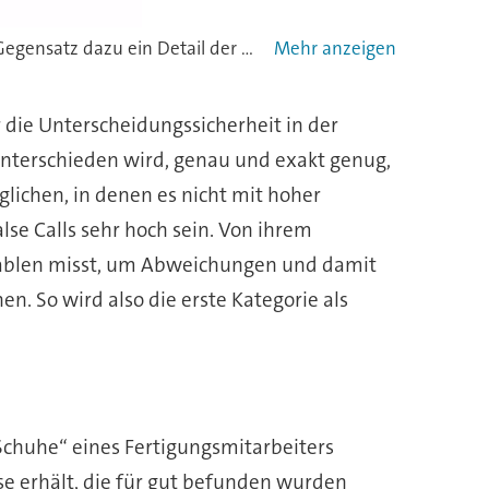
Bild 1. Beispiele für Image-basierende AOI mit Variationen (fünf Muster, oben) des gleichen Bauteils C0603. Im Gegensatz dazu ein Detail der Pattern-Erkennung bei Algorithmen-basierender AOI.
Bild 
r die Unterscheidungssicherheit in der
 unterschieden wird, genau und exakt genug,
glichen, in denen es nicht mit hoher
se Calls sehr hoch sein. Von ihrem
riablen misst, um Abweichungen und damit
n. So wird also die erste Kategorie als
„Schuhe“ eines Fertigungsmitarbeiters
se erhält, die für gut befunden wurden