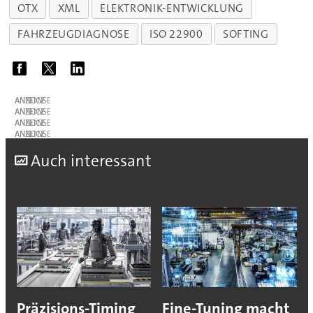
OTX
XML
ELEKTRONIK-ENTWICKLUNG
FAHRZEUGDIAGNOSE
ISO 22900
SOFTING
ANZEIGE
ANZEIGE
ANZEIGE
ANZEIGE
A
uch interessant
Präzisions-Timing
Fine-Tuning macht