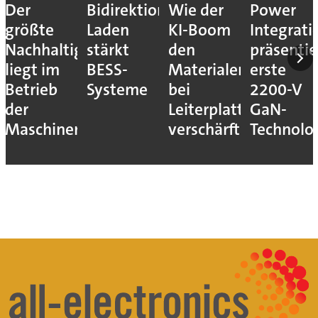
Der
Bidirektionales
Wie der
Power
größte
Laden
KI-Boom
Integrati
Nachhaltigkeitshebel
stärkt
den
präsentie
liegt im
BESS-
Materialengpass
erste
Betrieb
Systeme
bei
2200-V
der
Leiterplatten
GaN-
Maschinen
verschärft
Technolo