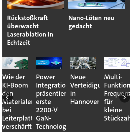
Rückstoßkraft
Nano-Löten neu
überwacht
gedacht
Laserablation in
Echtzeit
nales
Wie der
Power
Neue
Multi-
KI-Boom
Integrations
Verteidigungsmesse
Funktion
den
präsentiert
in
Frequenz
Materialengpass
erste
Hannover
für
bei
2200-V
kleine
Leiterplatten
GaN-
Stückzah
verschärft
Technologie