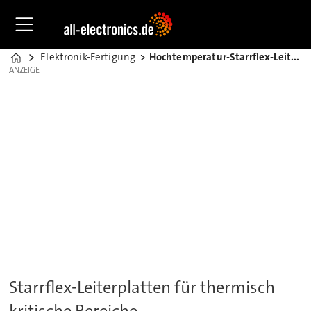
Elektronik-Fertigung
Hochtemperatur-Starrflex-Leiterplatten
Home
ANZEIGE
ANZEIGE
Starrflex-Leiterplatten für thermisch
kritische Bereiche