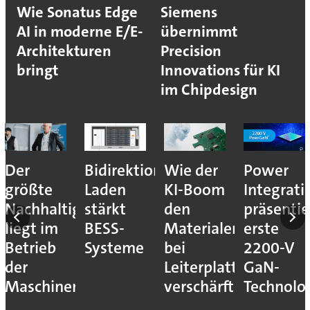
Wie Sonatus Edge
Siemens
AI in moderne E/E-
übernimmt
Architekturen
Precision
bringt
Innovations für KI
im Chipdesign
Der
Bidirektionales
Wie der
Power
größte
Laden
KI-Boom
Integrati
Nachhaltigkeitshebel
stärkt
den
präsentie
liegt im
BESS-
Materialengpass
erste
Betrieb
Systeme
bei
2200-V
der
Leiterplatten
GaN-
Maschinen
verschärft
Technolo