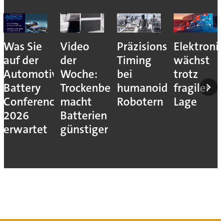
Was Sie
Video
Präzisions-
Elektroni
auf der
der
Timing
wächst
Automotive
Woche:
bei
trotz
Battery
Trockenbeschichtung
humanoiden
fragiler
Conference
macht
Robotern
Lage
2026
Batterien
erwartet
günstiger