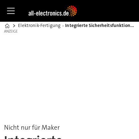
Elektronik-Fertigung
Integrierte Sicherheitsfunktionen im Arduino UNO Q-Board&nbsp;
Home
ANZEIGE
ANZEIGE
Nicht nur für Maker