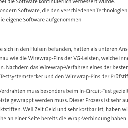
bei die Software kontinuierlich verbessert wurde.
, sondern Software, die den verschiedenen Technolog
 die eigene Software aufgenommen.
ie sich in den Hülsen befanden, hatten als unteren A
u wie die Wirewrap-Pins der VG-Leisten, welche inne
. Nachdem das Wirewrap-Verfahren eines der besten
m Testsystemstecker und den Wirewrap-Pins der Prüfstif
Verdrahten muss besonders beim In-Circuit-Test gezielt
leiste gewrappt werden muss. Dieser Prozess ist sehr 
stiften. Weil Zeit Geld und sehr kostbar ist, haben wi
elche an einer Seite bereits die Wrap-Verbindung habe