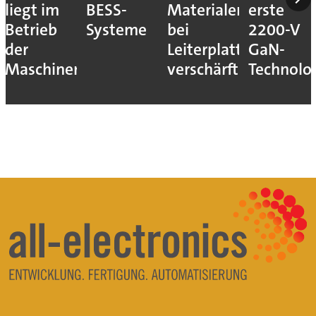
liegt im
BESS-
Materialengpass
erste
Betrieb
Systeme
bei
2200-V
der
Leiterplatten
GaN-
Maschinen
verschärft
Technolo