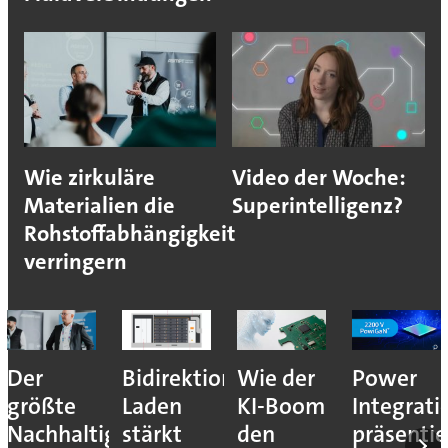
Wie zirkuläre
Video der Woche:
Materialien die
Superintelligenz?
Rohstoffabhängigkeit
verringern
Der
Bidirektionales
Wie der
Power
größte
Laden
KI-Boom
Integrati
Nachhaltigkeitshebel
stärkt
den
präsentie