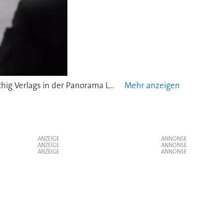
Dr. Karl Ulrich, Geschäftsführer des Süddeutschen Verlags, hielt die Keynote beim 9. Frühjahrsempfang des Hüthig Verlags in der Panorama Lounge des SZ-Hochhauses.
ANZEIGE
ANZEIGE
ANZEIGE