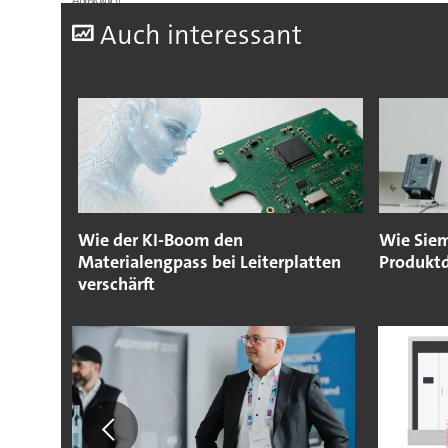
A
uch interessant
Wie der KI-Boom den
Wie Siem
Materialengpass bei Leiterplatten
Produktd
verschärft