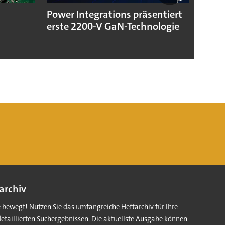
Power Integrations präsentiert
Neue 
erste 2200-V GaN-Technologie
Hann
archiv
e bewegt! Nutzen Sie das umfangreiche Heftarchiv für Ihre
detaillierten Suchergebnissen. Die aktuellste Ausgabe können