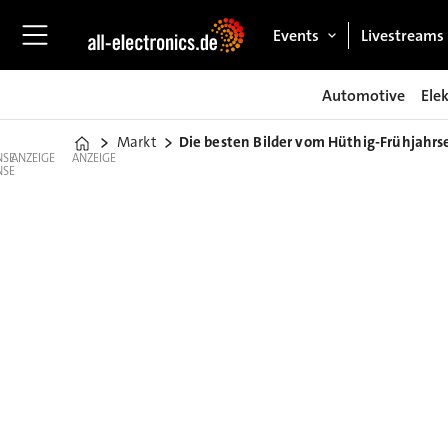
Events
Livestreams
Automotive
Ele
Markt
Die besten Bilder vom Hüthig-Frühjahr
Home
ANZEIGE
ANZEIGE