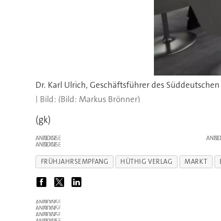
(Bild: Markus Brönner)
(gk)
ANZEIGE
ANZE
ANZEIGE
FRÜHJAHRSEMPFANG
HÜTHIG VERLAG
MARKT
ANZEIGE
ANZEIGE
ANZEIGE
ANZEIGE